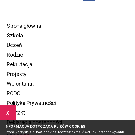
Strona główna
Szkoła
Uczeń
Rodzic
Rekrutacja
Projekty
Wolontariat
RODO
Polityka Prywatności
x
Kontakt
Deklaracja dostępności
INFORMACJA DOTYCZĄCA PLIKÓW COOKIES
Strona korzysta z plików cookies. Możesz określić warunki przechowywania