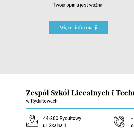
Twoja opinia jest ważna!
Więcej informacji
Zespół Szkół Licealnych i Tec
w Rydułtowach
Adres pocztowy:
44-280 Rydułtowy
+
ul. Skalna 1
s