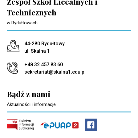
Zespół Szkół Licealnych i
Technicznych
w Rydułtowach
Adres pocztowy:
44-280 Rydułtowy
ul. Skalna 1
+48 32 457 83 60
sekretariat@skalna1.edu.pl
Bądź z nami
Aktualności i informacje