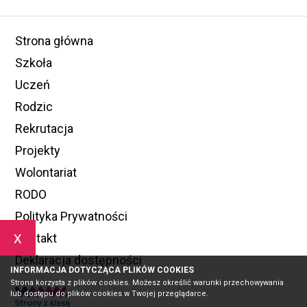
Strona główna
Szkoła
Uczeń
Rodzic
Rekrutacja
Projekty
Wolontariat
RODO
Polityka Prywatności
x
Kontakt
Deklaracja dostępności
INFORMACJA DOTYCZĄCA PLIKÓW COOKIES
Strona korzysta z plików cookies. Możesz określić warunki przechowywania
lub dostępu do plików cookies w Twojej przeglądarce.