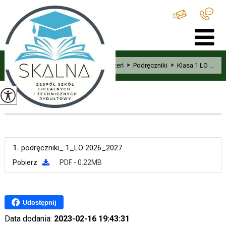
Home
>
Uczeń
>
Podręczniki
>
Klasa 1 LO ...
Klasa 1 LO
1.
podręczniki_ 1_LO 2026_2027
Pobierz
PDF - 0.22MB
Udostępnij
Data dodania:
2023-02-16 19:43:31