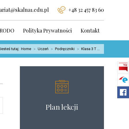
ariat@skalna1.edu.pl
+48 32 457 83 60
RODO
Polityka Prywatności
Kontakt
Jesteś tutaj:
Home
>
Uczeń
>
Podręczniki
>
Klasa 3 T ...
Plan lekcji