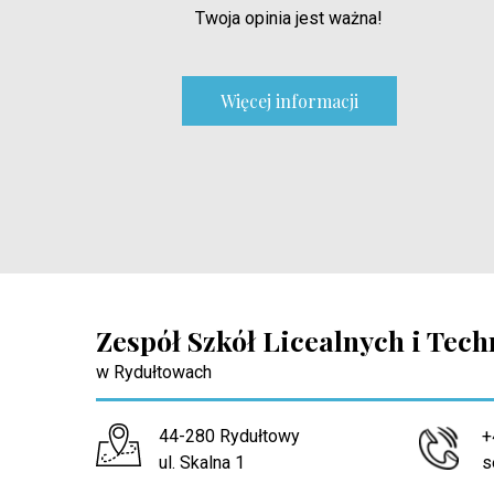
Twoja opinia jest ważna!
Więcej informacji
Zespół Szkół Licealnych i Tec
w Rydułtowach
Adres pocztowy:
44-280 Rydułtowy
+
ul. Skalna 1
s