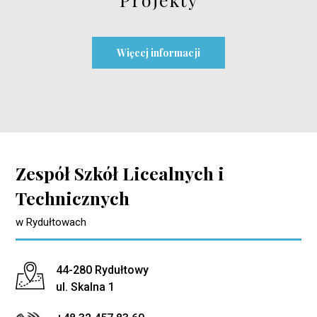
Więcej informacji
Zespół Szkół Licealnych i
Technicznych
w Rydułtowach
Adres pocztowy:
44-280 Rydułtowy
ul. Skalna 1