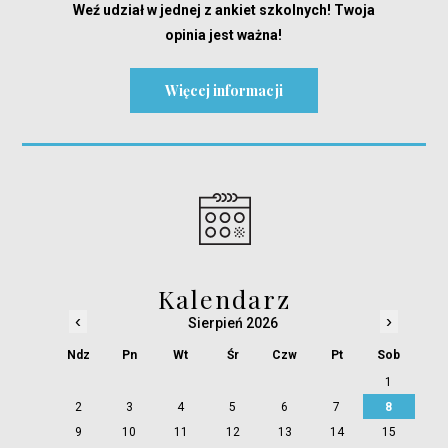
Weź udział w jednej z ankiet szkolnych! Twoja
opinia jest ważna!
Więcej informacji
Kalendarz
‹
›
Sierpień 2026
Ndz
Pn
Wt
Śr
Czw
Pt
Sob
1
2
3
4
5
6
7
8
9
10
11
12
13
14
15