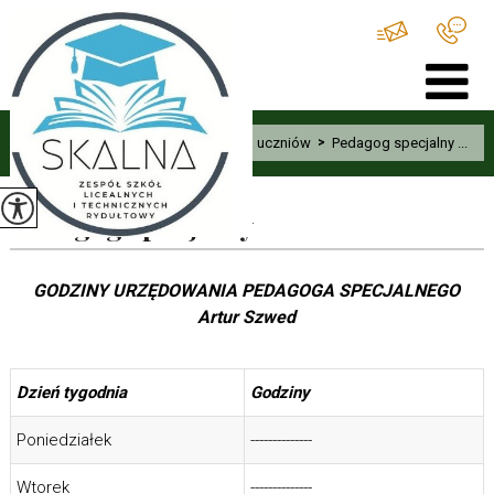
Home
>
Uczeń
>
Informacje dla uczniów
>
Pedagog specjalny ...
Pedagog specjalny
GODZINY URZĘDOWANIA
PEDAGOGA SPECJALNEGO
Artur Szwed
Dzień tygodnia
Godziny
Poniedziałek
--------------
Wtorek
--------------