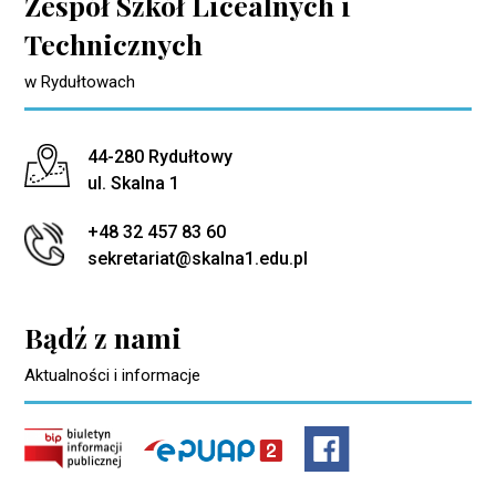
Zespół Szkół Licealnych i
Technicznych
w Rydułtowach
Adres pocztowy:
44-280 Rydułtowy
ul. Skalna 1
+48 32 457 83 60
sekretariat@skalna1.edu.pl
Bądź z nami
Aktualności i informacje