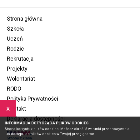
Strona główna
Szkoła
Uczeń
Rodzic
Rekrutacja
Projekty
Wolontariat
RODO
Polityka Prywatności
x
Kontakt
Deklaracja dostępności
INFORMACJA DOTYCZĄCA PLIKÓW COOKIES
Strona korzysta z plików cookies. Możesz określić warunki przechowywania
lub dostępu do plików cookies w Twojej przeglądarce.