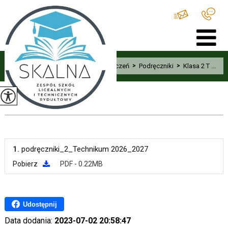
Home
>
Uczeń
>
Podręczniki
>
Klasa 2 T ...
Klasa 2 T
1.
podręczniki_2_Technikum 2026_2027
Pobierz
PDF - 0.22MB
Udostępnij
Data dodania:
2023-07-02 20:58:47