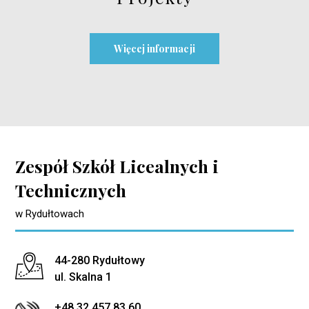
Więcej informacji
Zespół Szkół Licealnych i
Technicznych
w Rydułtowach
Adres pocztowy:
44-280 Rydułtowy
ul. Skalna 1
+48 32 457 83 60