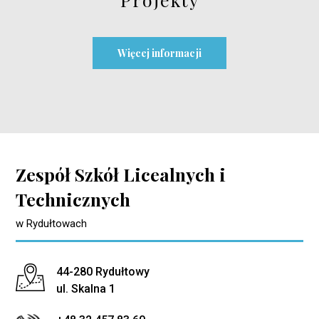
Więcej informacji
Zespół Szkół Licealnych i
Technicznych
w Rydułtowach
Adres pocztowy:
44-280 Rydułtowy
ul. Skalna 1