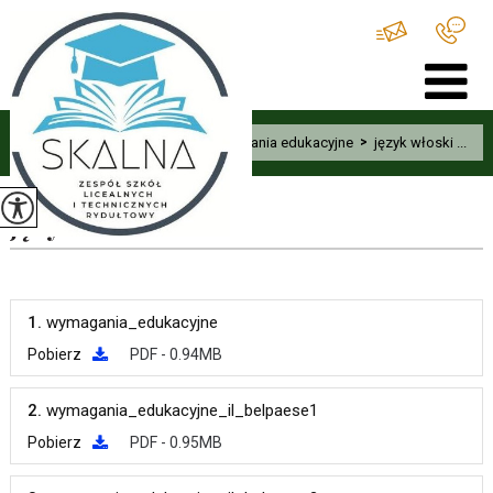
Home
>
Uczeń
>
Wymagania edukacyjne
>
język włoski ...
język włoski
1.
wymagania_edukacyjne
Pobierz
PDF - 0.94MB
2.
wymagania_edukacyjne_il_belpaese1
Pobierz
PDF - 0.95MB