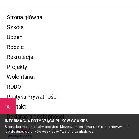
Strona główna
Szkoła
Uczeń
Rodzic
Rekrutacja
Projekty
Wolontariat
RODO
Polityka Prywatności
x
Kontakt
Deklaracja dostępności
INFORMACJA DOTYCZĄCA PLIKÓW COOKIES
Strona korzysta z plików cookies. Możesz określić warunki przechowywania
lub dostępu do plików cookies w Twojej przeglądarce.