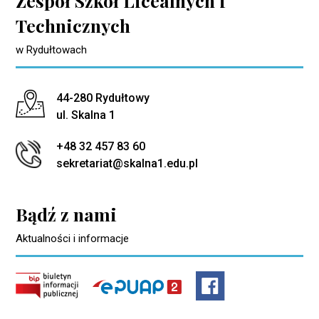
Zespół Szkół Licealnych i
Technicznych
w Rydułtowach
Adres pocztowy:
44-280 Rydułtowy
ul. Skalna 1
+48 32 457 83 60
sekretariat@skalna1.edu.pl
Bądź z nami
Aktualności i informacje