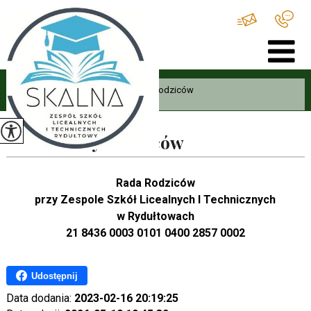
Home
>
Rodzic
>
Informacje dla rodziców
>
Konto Rady Rodziców ...
Konto Rady Rodziców
Rada Rodziców
przy Zespole Szkół Licealnych I Technicznych
w Rydułtowach
21 8436 0003 0101 0400 2857 0002
Udostępnij
Data dodania:
2023-02-16 20:19:25