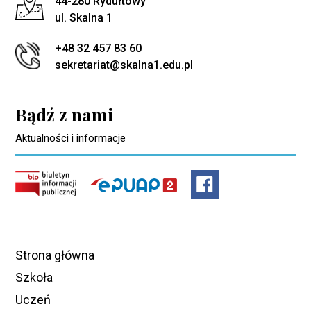
Adres pocztowy:
44-280 Rydułtowy
ul. Skalna 1
+48 32 457 83 60
sekretariat@skalna1.edu.pl
Bądź z nami
Aktualności i informacje
Strona główna
Szkoła
Uczeń